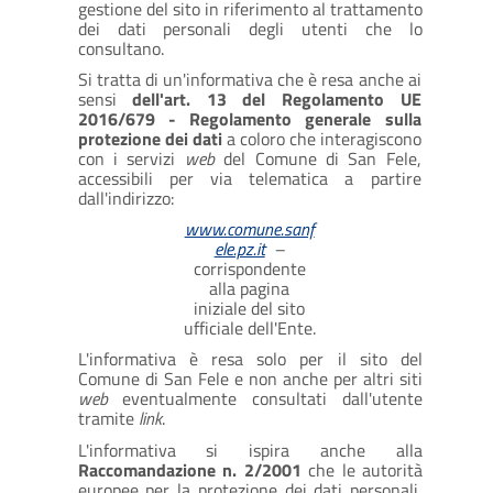
gestione del sito in riferimento al trattamento
dei dati personali degli utenti che lo
consultano.
Si tratta di un'informativa che è resa anche ai
sensi
dell'art. 13 del Regolamento UE
2016/679 - Regolamento generale sulla
protezione dei dati
a coloro che interagiscono
con i servizi
web
del Comune di San Fele,
accessibili per via telematica a partire
dall'indirizzo:
www.comune.sanf
ele.pz.it
–
corrispondente
alla pagina
iniziale del sito
ufficiale dell'Ente.
L'informativa è resa solo per il sito del
Comune di San Fele e non anche per altri siti
web
eventualmente consultati dall'utente
tramite
link
.
L'informativa si ispira anche alla
Raccomandazione n. 2/2001
che le autorità
europee per la protezione dei dati personali,