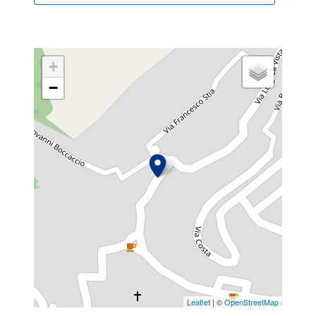
+
−
Leaflet
| ©
OpenStreetMap