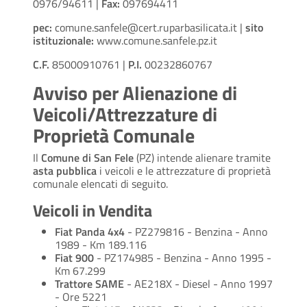
0976/94611 |
Fax:
097694411
pec:
comune.sanfele@cert.ruparbasilicata.it |
sito
istituzionale:
www.comune.sanfele.pz.it
C.F.
85000910761 |
P.I.
00232860767
Avviso per Alienazione di
Veicoli/Attrezzature di
Proprietà Comunale
Il
Comune di San Fele
(PZ) intende alienare tramite
asta pubblica
i veicoli e le attrezzature di proprietà
comunale elencati di seguito.
Veicoli in Vendita
Fiat Panda 4x4
- PZ279816 - Benzina - Anno
1989 - Km 189.116
Fiat 900
- PZ174985 - Benzina - Anno 1995 -
Km 67.299
Trattore SAME
- AE218X - Diesel - Anno 1997
- Ore 5221