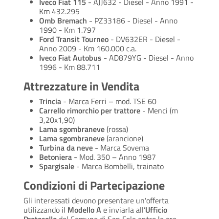
Iveco Fiat 115
- AJJ632 - Diesel - Anno 1991 -
Km 432.295
Omb Bremach
- PZ33186 - Diesel - Anno
1990 - Km 1.797
Ford Transit Tourneo
- DV632ER - Diesel -
Anno 2009 - Km 160.000 c.a.
Iveco Fiat Autobus
- AD879YG - Diesel - Anno
1996 - Km 88.711
Attrezzature in Vendita
Trincia
- Marca Ferri – mod. TSE 60
Carrello rimorchio per trattore
- Menci (m
3,20x1,90)
Lama sgombraneve
(rossa)
Lama sgombraneve
(arancione)
Turbina da neve
- Marca Sovema
Betoniera
- Mod. 350 – Anno 1987
Spargisale
- Marca Bombelli, trainato
Condizioni di Partecipazione
Gli interessati devono presentare un'offerta
utilizzando il
Modello A
e inviarla all’
Ufficio