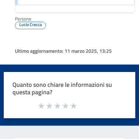
Persone
Lucio Crecca
Ultimo aggiornamento:
11 marzo 2025, 13:25
Quanto sono chiare le informazioni su
questa pagina?
Valuta da 1 a 5 stelle la pagina
Valuta 1 stelle su 5
Valuta 2 stelle su 5
Valuta 3 stelle su 5
Valuta 4 stelle su 5
Valuta 5 stelle su 5