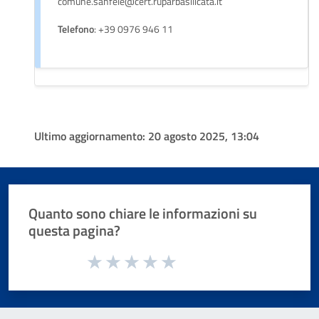
comune.sanfele@cert.ruparbasilicata.it
Telefono
: +39 0976 946 11
Ultimo aggiornamento:
20 agosto 2025, 13:04
Quanto sono chiare le informazioni su
questa pagina?
Valuta da 1 a 5 stelle la pagina
Valuta 1 stelle su 5
Valuta 2 stelle su 5
Valuta 3 stelle su 5
Valuta 4 stelle su 5
Valuta 5 stelle su 5