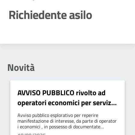
Richiedente asilo
Dettagli della notizia
Novità
AVVISO PUBBLICO rivolto ad
operatori economici per servizio
di accoglienza migranti
Avviso pubblico esplorativo per reperire
manifestazione di interesse, da parte di operator
i economici , in possesso di documentate
esperienze pregresse, ad uno o più affidamenti