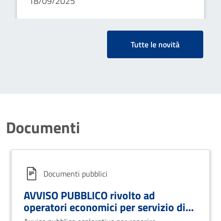
18/09/2025
diretti.
Tutte le novità
Documenti
Documenti pubblici
AVVISO PUBBLICO rivolto ad
operatori economici per servizio di
accoglienza migranti