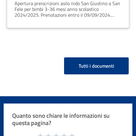
Apertura preiscrizioni asilo nido San Giustino a San
Fele per bimbi 3-36 mesi anno scolastico
2024/2025. Prenotazioni entro il 09/09/2024.
Priorità ai residenti. Documenti richiesti,
graduatoria se richieste superano posti disponibili.
Retta mensile da st
Tutti i documenti
Quanto sono chiare le informazioni su
questa pagina?
Valuta da 1 a 5 stelle la pagina