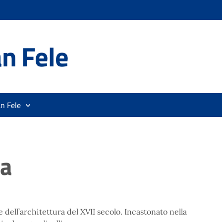
n Fele
n Fele
la
dell’architettura del XVII secolo. Incastonato nella