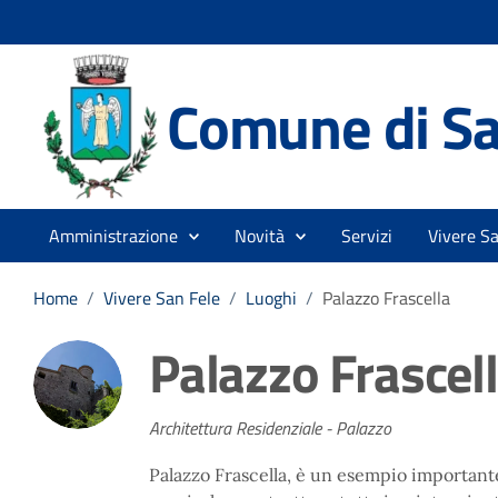
Comune di Sa
Amministrazione
Novità
Servizi
Vivere Sa
Home
/
Vivere San Fele
/
Luoghi
/
Palazzo Frascella
Palazzo Frascel
Architettura Residenziale - Palazzo
Palazzo Frascella, è un esempio importante 