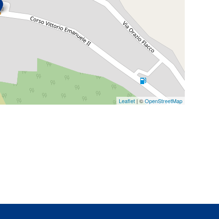
Leaflet
| ©
OpenStreetMap