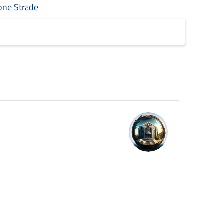
one Strade
Z