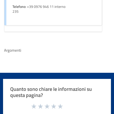
Telefono
: +39 0976 946 11 interno
235
Argomenti
Quanto sono chiare le informazioni su
questa pagina?
Valuta da 1 a 5 stelle la pagina
Valuta 1 stelle su 5
Valuta 2 stelle su 5
Valuta 3 stelle su 5
Valuta 4 stelle su 5
Valuta 5 stelle su 5