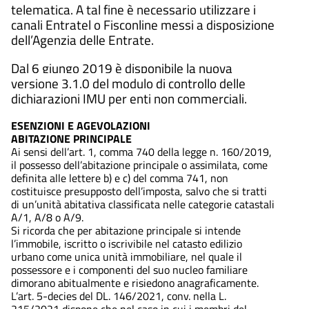
telematica. A tal fine è necessario utilizzare i
canali Entratel o Fisconline messi a disposizione
dell’Agenzia delle Entrate.
Dal 6 giungo 2019 è disponibile la nuova
versione 3.1.0 del modulo di controllo delle
dichiarazioni IMU per enti non commerciali.
ESENZIONI E AGEVOLAZIONI
ABITAZIONE PRINCIPALE
Ai sensi dell’art. 1, comma 740 della legge n. 160/2019,
il possesso dell’abitazione principale o assimilata, come
definita alle lettere b) e c) del comma 741, non
costituisce presupposto dell’imposta, salvo che si tratti
di un’unità abitativa classificata nelle categorie catastali
A/1, A/8 o A/9.
Si ricorda che per abitazione principale si intende
l’immobile, iscritto o iscrivibile nel catasto edilizio
urbano come unica unità immobiliare, nel quale il
possessore e i componenti del suo nucleo familiare
dimorano abitualmente e risiedono anagraficamente.
L’art. 5-decies del DL. 146/2021, conv. nella L.
215/2021 dispone che nel caso in cui i membri del