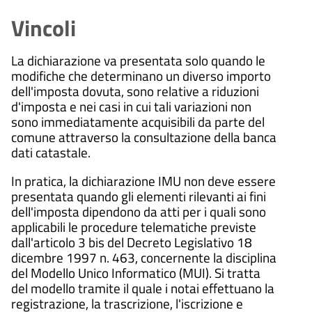
30
sarà concluso entro un massimo
Conclusione del
di 30 giorni dalla presentazione
Vincoli
procedimento
giorni
dell'istanza.
30
Il procedimento amministrativo
Conclusione del
sarà concluso entro un massimo
procedimento
La dichiarazione va presentata solo quando le
giorni
di 30 giorni dalla presentazione
modifiche che determinano un diverso importo
Il procedimento amministrativo
dell'istanza.
sarà concluso entro un massimo
dell'imposta dovuta, sono relative a riduzioni
di 30 giorni dalla presentazione
d'imposta e nei casi in cui tali variazioni non
dell'istanza.
sono immediatamente acquisibili da parte del
comune attraverso la consultazione della banca
dati catastale.
In pratica, la dichiarazione IMU non deve essere
presentata quando gli elementi rilevanti ai fini
dell'imposta dipendono da atti per i quali sono
applicabili le procedure telematiche previste
dall'articolo 3 bis del Decreto Legislativo 18
dicembre 1997 n. 463, concernente la disciplina
del Modello Unico Informatico (MUI). Si tratta
del modello tramite il quale i notai effettuano la
registrazione, la trascrizione, l'iscrizione e