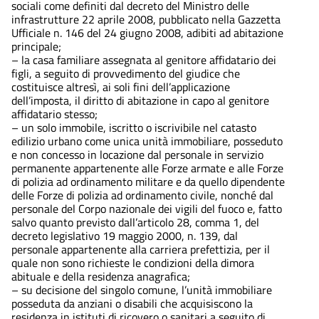
sociali come definiti dal decreto del Ministro delle
infrastrutture 22 aprile 2008, pubblicato nella Gazzetta
Ufficiale n. 146 del 24 giugno 2008, adibiti ad abitazione
principale;
– la casa familiare assegnata al genitore affidatario dei
figli, a seguito di provvedimento del giudice che
costituisce altresì, ai soli fini dell’applicazione
dell’imposta, il diritto di abitazione in capo al genitore
affidatario stesso;
– un solo immobile, iscritto o iscrivibile nel catasto
edilizio urbano come unica unità immobiliare, posseduto
e non concesso in locazione dal personale in servizio
permanente appartenente alle Forze armate e alle Forze
di polizia ad ordinamento militare e da quello dipendente
delle Forze di polizia ad ordinamento civile, nonché dal
personale del Corpo nazionale dei vigili del fuoco e, fatto
salvo quanto previsto dall’articolo 28, comma 1, del
decreto legislativo 19 maggio 2000, n. 139, dal
personale appartenente alla carriera prefettizia, per il
quale non sono richieste le condizioni della dimora
abituale e della residenza anagrafica;
– su decisione del singolo comune, l’unità immobiliare
posseduta da anziani o disabili che acquisiscono la
residenza in istituti di ricovero o sanitari a seguito di