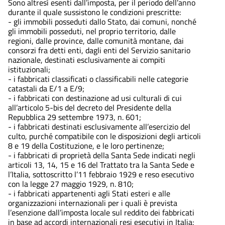
Sono altresì esenti dall’imposta, per il periodo dell’anno
durante il quale sussistono le condizioni prescritte:
- gli immobili posseduti dallo Stato, dai comuni, nonché
gli immobili posseduti, nel proprio territorio, dalle
regioni, dalle province, dalle comunità montane, dai
consorzi fra detti enti, dagli enti del Servizio sanitario
nazionale, destinati esclusivamente ai compiti
istituzionali;
- i fabbricati classificati o classificabili nelle categorie
catastali da E/1 a E/9;
- i fabbricati con destinazione ad usi culturali di cui
all’articolo 5-bis del decreto del Presidente della
Repubblica 29 settembre 1973, n. 601;
- i fabbricati destinati esclusivamente all’esercizio del
culto, purché compatibile con le disposizioni degli articoli
8 e 19 della Costituzione, e le loro pertinenze;
- i fabbricati di proprietà della Santa Sede indicati negli
articoli 13, 14, 15 e 16 del Trattato tra la Santa Sede e
l’Italia, sottoscritto l’11 febbraio 1929 e reso esecutivo
con la legge 27 maggio 1929, n. 810;
- i fabbricati appartenenti agli Stati esteri e alle
organizzazioni internazionali per i quali è prevista
l’esenzione dall’imposta locale sul reddito dei fabbricati
in base ad accordi internazionali resi esecutivi in Italia;