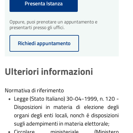
Presenta Istanza
dall'avvio del procedimento.
30
Conclusione del
procedimento
Oppure, puoi prenotare un appuntamento e
giorni
presentarti presso gli uffici.
30
Il procedimento amministrativo
Conclusione del
sarà concluso entro un massimo
procedimento
giorni
di 30 giorni dalla presentazione
Richiedi appuntamento
Il procedimento amministrativo
dell'istanza.
sarà concluso entro un massimo
di 30 giorni dalla presentazione
dell'istanza.
Ulteriori informazioni
Normativa di riferimento
Legge (Stato Italiano) 30-04-1999, n. 120 -
Disposizioni in materia di elezione degli
organi degli enti locali, nonch
é
disposizioni
sugli adempimenti in materia elettorale;
Circolare ministeriale (Ministero