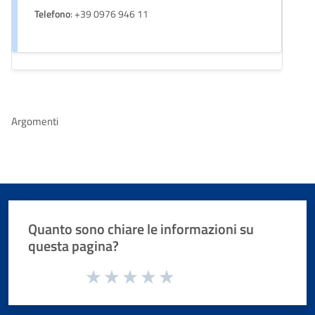
Telefono
: +39 0976 946 11
Argomenti
Quanto sono chiare le informazioni su
questa pagina?
Valuta da 1 a 5 stelle la pagina
Valuta 1 stelle su 5
Valuta 2 stelle su 5
Valuta 3 stelle su 5
Valuta 4 stelle su 5
Valuta 5 stelle su 5