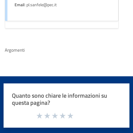
Email
: pl.sanfele@pec.it
Argomenti
Quanto sono chiare le informazioni su
questa pagina?
Valuta da 1 a 5 stelle la pagina
Valuta 1 stelle su 5
Valuta 2 stelle su 5
Valuta 3 stelle su 5
Valuta 4 stelle su 5
Valuta 5 stelle su 5