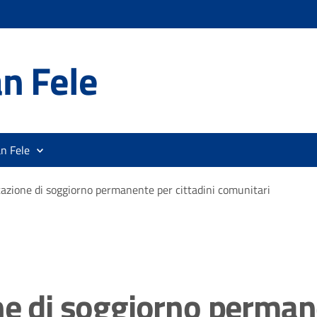
n Fele
n Fele
tazione di soggiorno permanente per cittadini comunitari
ne di soggiorno permane