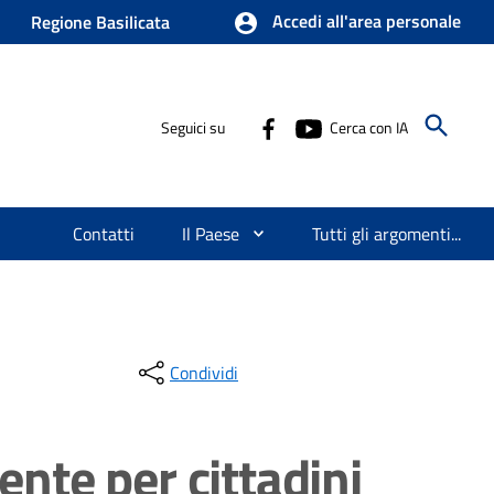
Accedi all'area personale
Regione Basilicata
Seguici su
Cerca con IA
Contatti
Il Paese
Tutti gli argomenti...
Condividi
nte per cittadini