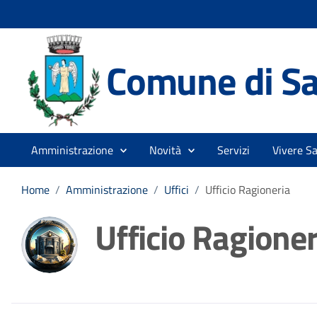
Comune di Sa
Amministrazione
Novità
Servizi
Vivere Sa
Home
/
Amministrazione
/
Uffici
/
Ufficio Ragioneria
Ufficio Ragioner
Dettagli della noti