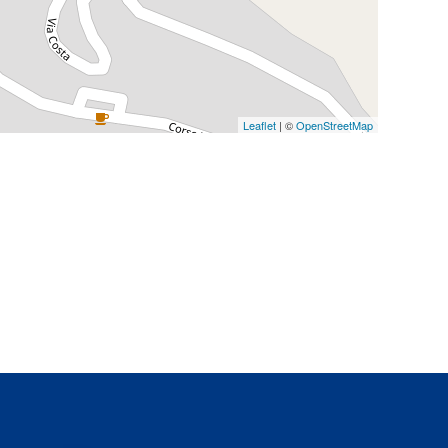
Leaflet
| ©
OpenStreetMap