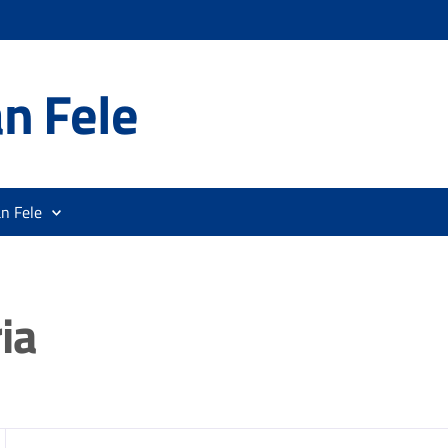
n Fele
n Fele
ia
zia